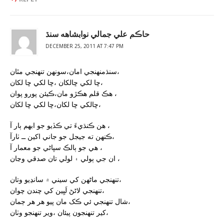
حاڪم علي جمالي نوابشاهه سنڌ
DECEMBER 25, 2011 AT 7:47 PM
سنڌمنهنجي امان،سونهن تنهنجي مٿان،
ڇا لکي ڇالکان ،ڇا لکي ڇا لکان،
هڪ قلم هڪڙو مان،ڪيئن پورو پوان ،
ڇالکي ڇا لکان،ڇا لکي ڇا لکان،
هن ڪنڌيءَ تي ڪڏيو جو ابهم ٻار آ ،
ڪنهن ته جيجل جو جاني اکين ــ ٺارآ،
هي جو ٻالڪ سڀاڻي جو معمار آ ،
ان جي ٻولي ۽ لولي تان صدقي وڃان ،
تنهنجي ماڻهن کي سيني ۾ سانڍيو وتان،
تنهنجي لاڻڻ لَيِين کي چندن چوان،
شال تنهنجي ئي ڪک مان پيو هر هر ڄمان،
کير تنهنجون پيئان ،وير تنهنجو وٺان،