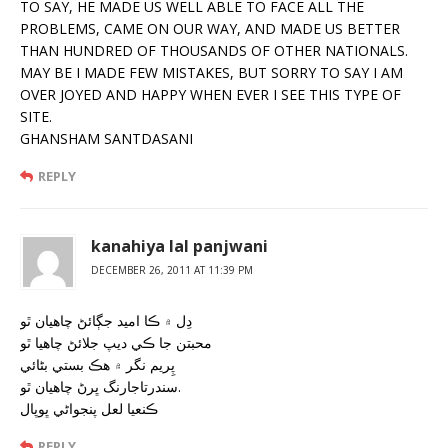
TO SAY, HE MADE US WELL ABLE TO FACE ALL THE
PROBLEMS, CAME ON OUR WAY, AND MADE US BETTER
THAN HUNDRED OF THOUSANDS OF OTHER NATIONALS.
MAY BE I MADE FEW MISTAKES, BUT SORRY TO SAY I AM
OVER JOYED AND HAPPY WHEN EVER I SEE THIS TYPE OF
SITE.
GHANSHAM SANTDASANI
REPLY
kanahiya lal panjwani
DECEMBER 26, 2011 AT 11:39 PM
دِل ۾ ڪا اميد جڳائڻ چاھيان ٿو
محبتن جا ڪي ديپ جلائڻ چاھيا ٿو
پِريم نگر ۾ ھڪ بستي بڻائي
سندرتاجارنگ ڀرڻ چاھيان ٿو.
ڪنعيا لعل پنجواڻي ڀوپال
REPLY