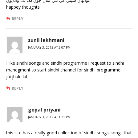
توانھان سڀني کي نئي سال جون لک لک واڌايون.
happey thoughts.
REPLY
sunil lakhmani
JANUARY 3, 2012 AT 3:07 PM
I like sindhi songs and sindhi programme i request to sindhi
manegment to start sindhi channel for sindhi programme.
jai jhule lal.
REPLY
gopal priyani
JANUARY 3, 2012 AT 1:21 PM
this site has a really good collection of sindhi songs..songs that