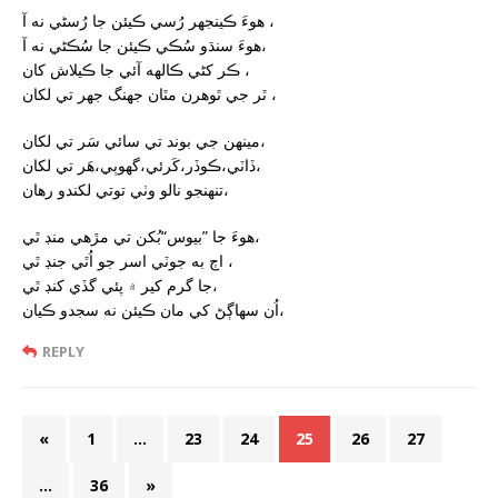
هوءَ ڪينجھر رُسي ڪيئن جا رُسڻي نه آ ،
هوءَ سنڌو سُڪي ڪيئن جا سُڪڻي نه آ،
ڪر کڻي ڪالهه آئي جا ڪيلاش کان ،
ٿر جي ٿوهرن مٿان جھنگ جھر تي لکان ،
مينهن جي بوند تي سائي سَر تي لکان،
ڏاٽي،ڪوڏر،کَرئي،گھوٻي،هَر تي لکان،
تنهنجو نالو وٺي توتي لکندو رهان،
هوءَ جا ”بيوس“بُکن تي مڙهي منڊ ٿي،
اڄ به جوٽي اسر جو اُٿي جنڊ ٿي ،
جا گرم کير ۾ پئي گڏي کنڊ ٿي،
اُن سهاڳڻ کي مان ڪيئن نه سجدو ڪيان،
REPLY
«
1
…
23
24
25
26
27
…
36
»