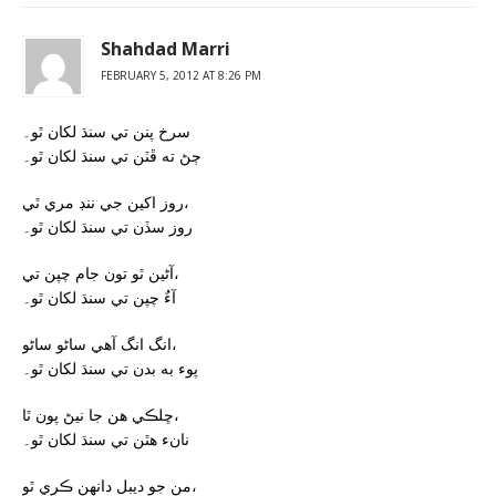
Shahdad Marri
FEBRUARY 5, 2012 AT 8:26 PM
سرخ پنن تي سنڌ لکان ٿو۔
ڄڻ ته ڦٽن تي سنڌ لکان ٿو۔
روز اکين جي ننڊ مري ٿي،
روز سڏن تي سنڌ لکان ٿو۔
آڻين ٿو تون جام چپن تي،
آءٌ چپن تي سنڌ لکان ٿو۔
انگ انگ آهي ساڻو ساڻو،
پوء به بدن تي سنڌ لکان ٿو۔
ڇلڪي هن جا نيڻ پون ٿا،
نانء هٿن تي سنڌ لکان ٿو۔
من جو ديبل دانهن ڪري ٿو،