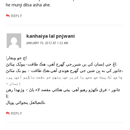
he munji dilsa asha ahe.
REPLY
kanhaiya lal pnjwani
JANUARY 19, 2012 AT 1:22 AM
اڄ جو ويچار؛
اڄُ جي اِنسان کي ٻن شين ٍجي گهرج آهي، هڪ طاقت۽ٻيوبُک مِٽائڻ.
جانور کي به ٻِن شين جي گهرج هوندي آهي،هڪ طاقت ۽ ٻيو بک مٽائڻ،
چاهي بُک پيٽ جي هجي يا شرير جي. ٻنهن جو مقصد ساڳيو آهي. پوء
اِنسان ۽
جانور ۾ فرق ڪهڙو رهيو آهي. ٻيئي هڪئي مقصد لاء پاڻ ۾ وڙنهدا رهن
ٿا.
ڪنعيالعل پنجواڻي ڀوپال.
REPLY