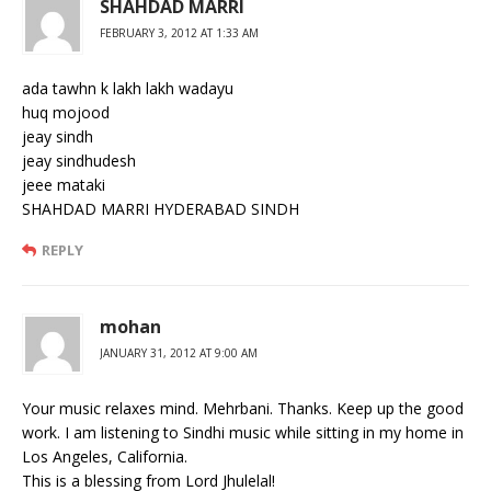
SHAHDAD MARRI
FEBRUARY 3, 2012 AT 1:33 AM
ada tawhn k lakh lakh wadayu
huq mojood
jeay sindh
jeay sindhudesh
jeee mataki
SHAHDAD MARRI HYDERABAD SINDH
REPLY
mohan
JANUARY 31, 2012 AT 9:00 AM
Your music relaxes mind. Mehrbani. Thanks. Keep up the good
work. I am listening to Sindhi music while sitting in my home in
Los Angeles, California.
This is a blessing from Lord Jhulelal!