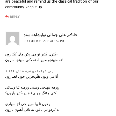
are peaceful and remind us the classical tradition of our
community..keep it up..
REPLY
حاڪم علي جمالي نوابشاهه سنڌ
DECEMBER 31, 2011 AT 1:59 PM
ڪري ڪير ٿو هِي پکن مان پُڪارون،
نه منهنجو ملير آ، نه ڪي منهنجا مارون!
رهي گونجندي ڪوُڪ ڪائي فضا ۾
اُڏامي ويون ڪُونجڙين جون قطارون
وِرَهه تنهنجي وستي ورهيه ٿيا وساڻي
کڻي چڻنگ چوليءَ هليو ڪير پارون؟
وڃون ٿا پيا سِير جي اڄ سهاري
نه تُرهو ئي تاڻيو، نه ڪي آهيون تارون