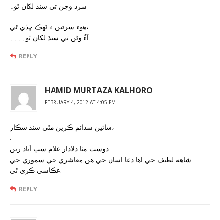
سرد وچن تي سنڌ لکان ٿو۔
هوء سرتين ۾ ٽهڪ ڇڏي ٿي،
آءٌ وڻن تي سنڌ لکان ٿو۔۔۔۔
REPLY
HAMID MURTAZA KALHORO
FEBRUARY 4, 2012 AT 4:05 PM
سائين سدائم ڪرين مٿي سنڌ سڪار،
.
دوست مٺا دلادار علام سڀ آباد رين
شاهه لطيف جي اها دعا اسان جي هن معاشري جي سموري جي
عڪاسي ڪري ٿي.
REPLY